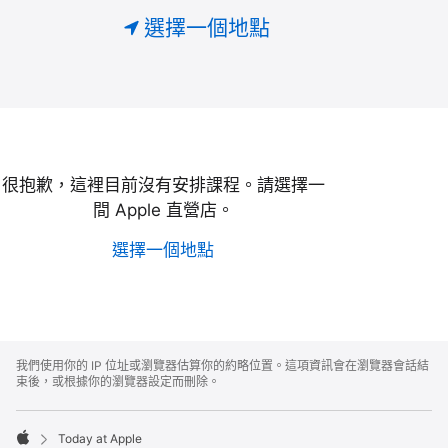
選擇一個地點
Apple
很抱歉，這裡目前沒有安排課程。請選擇一
間 Apple 直營店。
選擇一個地點
Apple
Footer
我們使用你的 IP 位址或瀏覽器估算你的約略位置。這項資訊會在瀏覽器會話結
束後，或根據你的瀏覽器設定而刪除。
Today at Apple