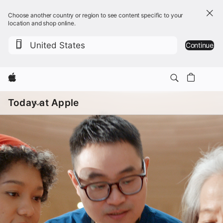
Choose another country or region to see content specific to your
location and shop online.
United States
Continue
Apple
開
啟
Today at Apple
選
單