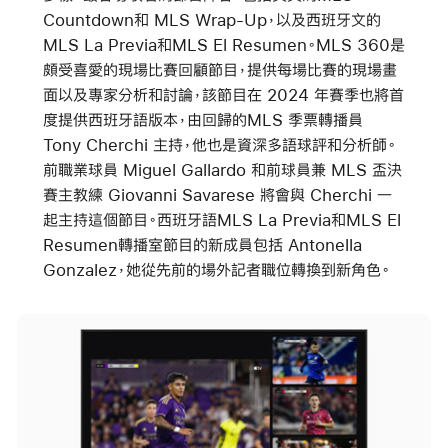
Countdown
和
MLS Wrap-Up
，以及西班牙文的
MLS La Previa
和
MLS El Resumen
。
MLS 360
是
頗受喜愛的現場比賽回顧節目，提供每場比賽的現場畫
面以及專家分析和討論，該節目在 2024 年賽季也將首
度提供西班牙語版本，由回歸的MLS 季票轉播員
Tony Cherchi 主持，他也是資深多語球評和分析師。
前職業球員 Miguel Gallardo 和前球員兼 MLS 盃決
賽主教練 Giovanni Savarese 將會與 Cherchi 一
起主持這個節目。西班牙語
MLS La Previa
和
MLS El
Resumen
轉播室節目的新成員包括 Antonella
Gonzalez，她從先前的場外記者職位轉換到新角色。