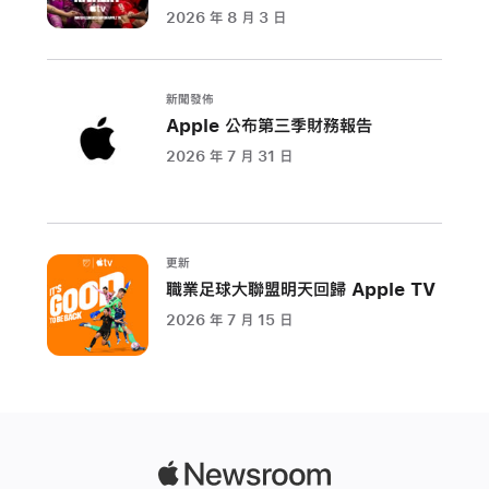
起
2026 年 8 月 3 日
可
訂
閱，
新聞發佈
觀
Apple 公布第三季財務報告
賞
2026 年 7 月 31 日
梅
西
(Lionel
Messi)
更新
在
職業足球大聯盟明天回歸 Apple TV
MLS
2026 年 7 月 15 日
的
第
一
個
完
Apple
整