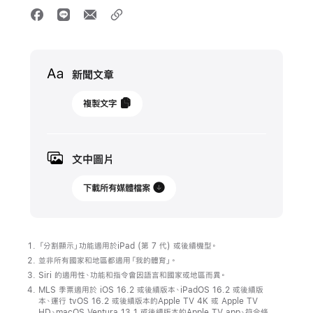
Media
新聞文章
2024
複製文字
年
1
月
文中圖片
29
日
下載所有媒體檔案
更
新
「分割顯示」功能適用於iPad (第 7 代) 或後續機型。
職
並非所有國家和地區都適用「我的體育」。
業
Siri 的適用性、功能和指令會因語言和國家或地區而異。
MLS 季票適用於 iOS 16.2 或後續版本、iPadOS 16.2 或後續版
足
本、運行 tvOS 16.2 或後續版本的Apple TV 4K 或 Apple TV
球
HD、macOS Ventura 13.1 或後續版本的Apple TV app、符合條