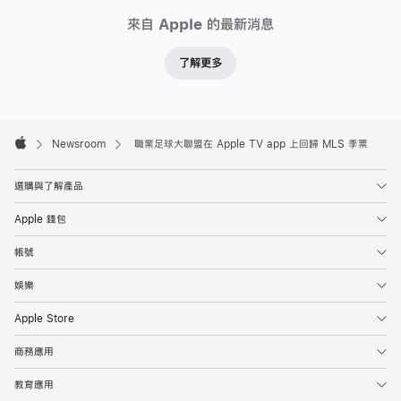
Newsroom
賽
來自 Apple 的最新消息
季、
邁
了解更多
阿
密
國
Apple
Footer

Newsroom
職業足球大聯盟在 Apple TV app 上回歸 MLS 季票
際
Apple
CF
選購與了解產品
季
前
Apple 錢包
友
帳號
誼
賽、
娛樂
獨
Apple Store
家
MLS
商務應用
內
教育應用
容