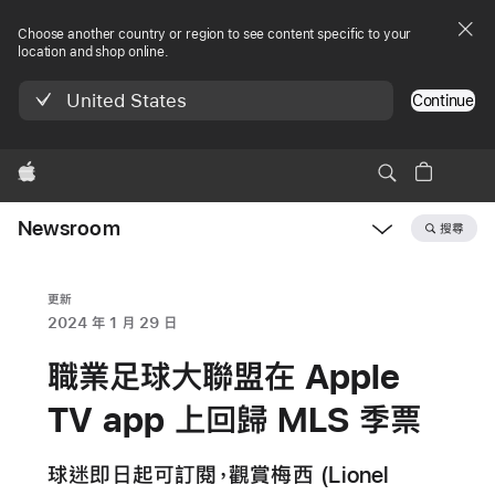
Choose another country or region to see content specific to your
location and shop online.
United States
Continue
Apple
Newsroom
搜尋
Open
Newsroom
navigation
更新
2024 年 1 月 29 日
職業足球大聯盟在 Apple
TV app 上回歸 MLS 季票
球迷即日起可訂閱，觀賞梅西 (Lionel