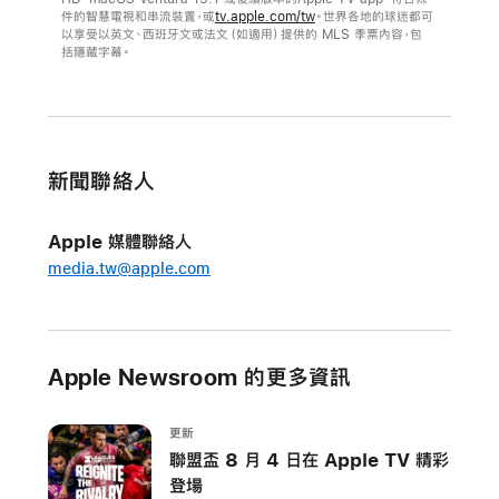
件的智慧電視和串流裝置，或
tv.apple.com/tw
。世界各地的球迷都可
大
以享受以英文、西班牙文或法文（如適用）提供的 MLS 季票內容，包
聯
括隱藏字幕。
盟
在
Apple
TV
新聞聯絡人
app
上
Apple 媒體聯絡人
回
media.tw@apple.com
歸
MLS
季
票
Apple Newsroom 的更多資訊
球
迷
更新
即
聯盟盃 8 月 4 日在 Apple TV 精彩
日
登場