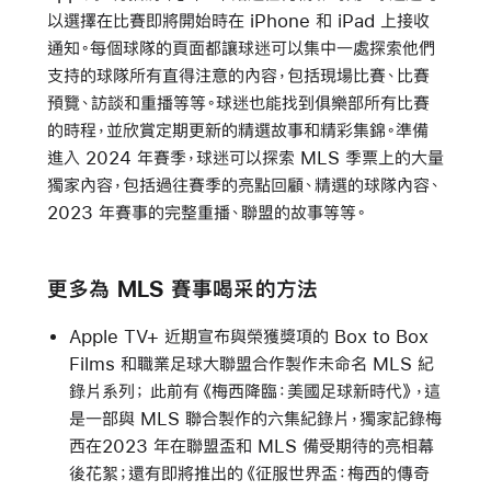
以選擇在比賽即將開始時在 iPhone 和 iPad 上接收
通知。每個球隊的頁面都讓球迷可以集中一處探索他們
支持的球隊所有直得注意的內容，包括現場比賽、比賽
預覽、訪談和重播等等。球迷也能找到俱樂部所有比賽
的時程，並欣賞定期更新的精選故事和精彩集錦。準備
進入 2024 年賽季，球迷可以探索 MLS 季票上的大量
獨家內容，包括過往賽季的亮點回顧、精選的球隊內容、
2023 年賽事的完整重播、聯盟的故事等等。
更多為 MLS 賽事喝采的方法
Apple TV+ 近期宣布與榮獲獎項的 Box to Box
Films 和職業足球大聯盟合作製作未命名 MLS 紀
錄片系列； 此前有
《梅西降臨：美國足球新時代》
，這
是一部與 MLS 聯合製作的六集紀錄片，獨家記錄梅
西在2023 年在聯盟盃和 MLS 備受期待的亮相幕
後花絮；還有即將推出的
《征服世界盃：梅西的傳奇