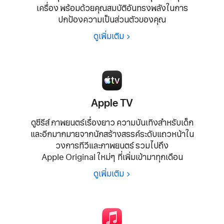
เครื่อง
พร้อม
ด้วย
คุณสมบัติ
อัน
ทรงพลัง
ในการ
ปกป้อง
ความเป็น
ส่วนตัว
ของคุณ
ดูเพิ่มเติม
Apple TV
ดูซีรีส์
ภาพยนตร์
เรื่องยาว ความ
บันเทิง
สำหรับ
เด็ก
และอีก
มากมาย
จาก
นักสร้างสรรค์
ระดับ
แถวหน้า
ใน
วงการ
ทีวี
และ
ภาพยนตร์
รวมไปถึง
Apple Original ใหม่ๆ ที่เพิ่ม
เข้ามา
ทุกเดือน
ดูเพิ่มเติม