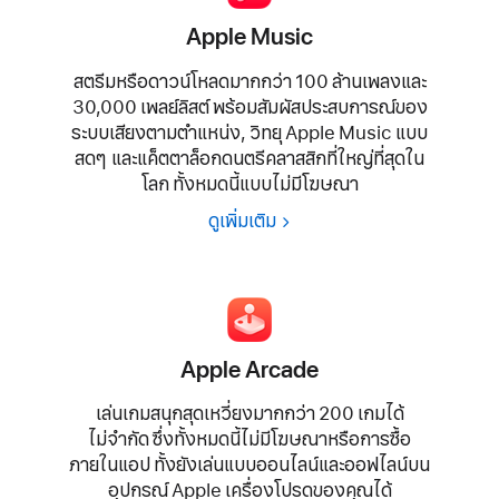
Apple Music
สตรีมหรือดาวน์โหลดมากกว่า
100 ล้านเพลง
และ
30,000 เพลย์ลิสต์
พร้อมสัมผัสประสบการณ์ของ
ระบบเสียงตามตำแหน่ง, วิทยุ Apple Music
แบบ
สดๆ
และ
แค็ตตาล็อก
ดนตรี
คลาสสิก
ที่ใหญ่ที่สุด
ใน
โลก
ทั้งหมด
นี้
แบบไม่มีโฆษณา
ดูเพิ่มเติม
Apple Arcade
เล่นเกม
สนุกสุดเหวี่ยง
มากกว่า
200 เกมได้
ไม่
จำกัด
ซึ่ง
ทั้งหมด
นี้ไม่มี
โฆษณา
หรือการซื้อ
ภายใน
แอป
ทั้งยังเล่นแบบ
ออนไลน์
และ
ออฟไลน์
บน
อุปกรณ์
Apple
เครื่องโปรด
ของคุณได้