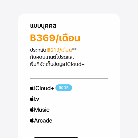
แบบบุคคล
฿369
/เดือน
ต่อ
เดือน
ประหยัด
฿213/เดือน
**
กับคอนเทนต์โปรด
และ
พื้นที่
จัดเก็บข้อมูล
iCloud+
50GB
iCloud+
Apple
TV
Apple
Music
Apple
Arcade