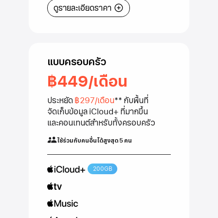
ดูรายละเอียดราคา
แบบครอบครัว
฿449
/เดือน
ต่อ
เดือน
ประหยัด
฿297/เดือน
**
กับ
พื้นที่
จัดเก็บข้อมูล
iCloud+ ที่
มากขึ้น
และ
คอนเทนต์
สำหรับ
ทั้งครอบครัว
ใช้ร่วมกับคนอื่นได้สูงสุด 5 คน
200GB
iCloud+
Apple
TV+
Apple
Music