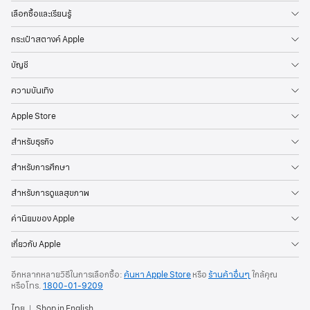
เก็บเงิน
แยกต่างหาก
สำหรับ
แต่ละรายการ และคุณยัง
คุณสมบัติการแชร์กันในครอบครัว
เลือกซื้อและเรียนรู้
สามารถ
ใช้การสมัคร
สมาชิก
นั้นต่อจากเดิมได้โดยที่
ทุกอย่าง
ยังคง
เหมือนเดิมในแบบที่คุณปรับแต่งไว้ ไม่
กระเป๋าสตางค์ Apple
ว่าจะเป็น
เพลย์ลิสต์
ใน Apple Music หรือคิว
ใน Apple TV
บัญชี
ความบันเทิง
Apple Store
สำหรับธุรกิจ
สำหรับการศึกษา
สำหรับการดูแลสุขภาพ
ค่านิยมของ Apple
เกี่ยวกับ Apple
อีกหลากหลายวิธีในการเลือกซื้อ:
ค้นหา Apple Store
หรือ
ร้านค้าอื่นๆ
ใกล้คุณ
หรือโทร.
1800-01-9209
ไทย
Shop in English