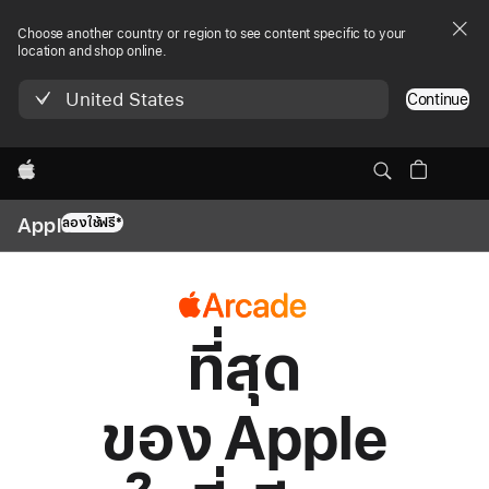
Choose another country or region to see content specific to your
location and shop online.
United States
Continue
Apple
Apple One
ลองใช้ฟรี*
Apple One
ที่สุด
ของ Apple