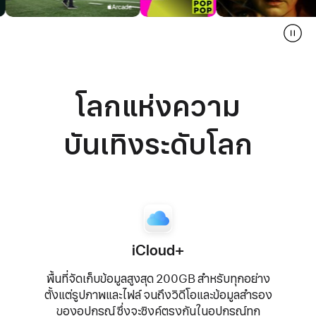
โลกแห่งความ
บันเทิง
ระดับโลก
iCloud+
พื้นที่
จัดเก็บ
ข้อมูล
สูงสุด
200GB
สำหรับ
ทุกอย่าง
ตั้งแต่
รูปภาพ
และ
ไฟล์
จนถึง
วิดีโอ
และ
ข้อมูล
สำรอง
ของ
อุปกรณ์
ซึ่ง
จะ
ซิงค์
ตรงกัน
ใน
อุปกรณ์
ทุก