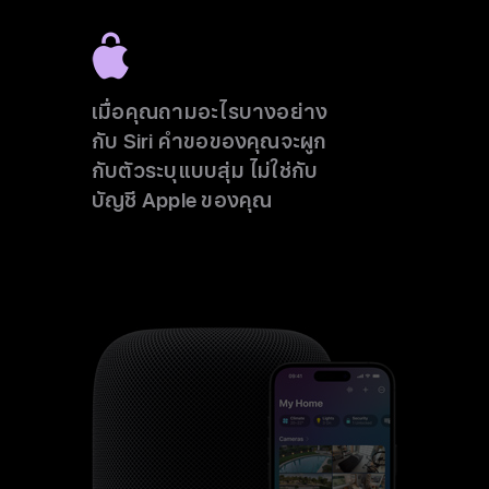
เมื่อคุณถามอะไรบางอย่าง
กับ Siri คำขอของคุณ
จะผูก
กับตัวระบุแบบสุ่ม ไม่ใช่กับ
บัญชี Apple ของคุณ