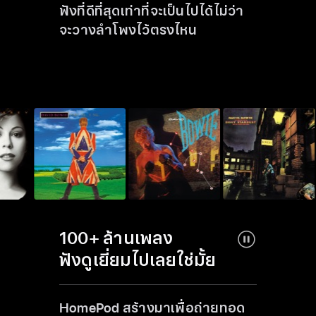
ฟัง
ที่ดีที่สุด
เท่าที่จะ
เป็นไปได้
ไม่ว่า
จะวาง
ลำโพง
ไว้ตรงไหน
100+ ล้านเพลง
ฟังดูเยี่ยม
ไปเลยใช่มั้ย
HomePod สร้างมาเพื่อถ่ายทอด