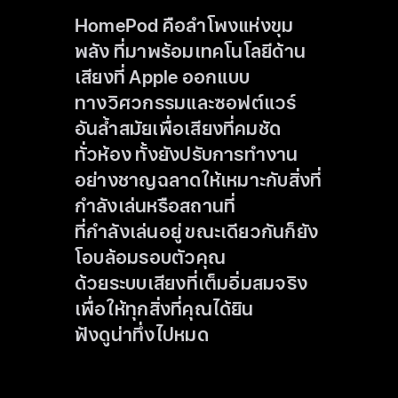
HomePod คือลำโพงแห่งขุม
พลัง
ที่มาพร้อม
เทคโนโลยีด้าน
เสียงที่ Apple
ออกแบบ
ทางวิศวกรรม
และ
ซอฟต์แวร์
อันล้ำสมัย
เพื่อเสียง
ที่คมชัด
ทั่วห้อง
ทั้งยัง
ปรับการทำงาน
อย่างชาญฉลาด
ให้เหมาะกับ
สิ่งที่
กำลังเล่นหรือ
สถานที่
ที่กำลังเล่นอยู่
ขณะเดียวกัน
ก็ยัง
โอบล้อม
รอบตัวคุณ
ด้วยระบบเสียง
ที่เต็มอิ่ม
สมจริง
เพื่อให้
ทุกสิ่ง
ที่คุณได้ยิน
ฟังดูน่าทึ่ง
ไปหมด