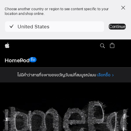
Choose another country or region to see content specific to your
location and shop online.
United States
Continue
Apple
Local
Nav
HomePod
ซื้อ
- HomePod (รุ่นที่ 2)
เปิด
เมนู
ไม่มีคำว่าสายที่จะหาของขวัญวันแม่
ที่สมบูรณ์แบบ
เลือกซื้อ
HomePod